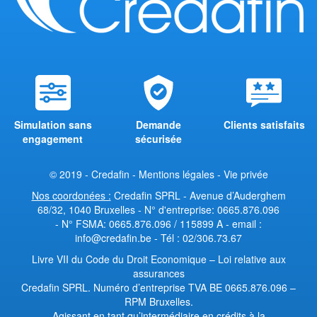
Simulation sans
Demande
Clients satisfaits
engagement
sécurisée
© 2019 - Credafin -
Mentions légales
-
Vie privée
Nos coordonées :
Credafin SPRL - Avenue d’Auderghem
68/32, 1040 Bruxelles - N° d'entreprise: 0665.876.096
- N° FSMA: 0665.876.096 / 115899 A - email :
info@credafin.be - Tél : 02/306.73.67
Livre VII du Code du Droit Economique
–
Loi relative aux
assurances
Credafin SPRL. Numéro d’entreprise TVA BE 0665.876.096 –
RPM Bruxelles.
Agissant en tant qu’intermédiaire en crédits à la