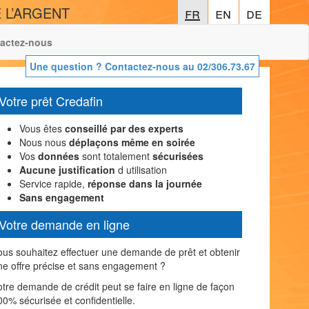
 L’ARGENT
fr
fr
en
en
de
de
actez-nous
Une question ? Contactez-nous au 02/306.73.67
Votre prêt Credafin
Vous êtes
conseillé par des experts
Nous nous
déplaçons même en soirée
Vos
données
sont totalement
sécurisées
Aucune justification
d utilisation
Service rapide,
réponse dans la journée
Sans engagement
Votre demande en ligne
ous souhaitez effectuer une demande de prêt et obtenir
ne offre précise et sans engagement ?
otre demande de crédit peut se faire en ligne de façon
00% sécurisée et confidentielle.