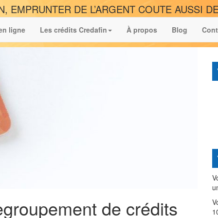
N, EMPRUNTER DE L’ARGENT COUTE AUSSI DE
en ligne
Les crédits Credafin
À propos
Blog
Cont
V
u
regroupement de crédits
V
1