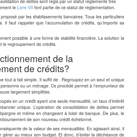
nsolidation de dettes sont régis par un statut réglementé très
uement le
Livre VII
font partie de ce statut de réglementation.
proposé par les établissements bancaires. Tous les particuliers
. Il faut rappeler que l’accumulation de crédits, qu’importe sa
dement possible à une forme de stabilité financière. La solution la
est le regroupement de crédits.
nctionnement de la
ement de crédits?
e tout à fait simple.
Il suffit de
.
Regroupez
en un seul et unique
une personne ou un ménage. Ce procédé permet à l’emprunteur de
rouve
largement simplifiée.
groupés en un crédit ayant une seule mensualité, un taux d’intérêt
créancier unique. L’opération de consolidation de dettes permet
 d’épargne et même en changeant à loisir de banque. De plus, le
e remboursement de son nouveau crédit échelonné.
conséquente de la valeur de ses mensualités. En agissant ainsi, il
pour gérer au mieux son budget. Et donc, d’éviter la déchéance de