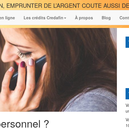
N, EMPRUNTER DE L’ARGENT COUTE AUSSI DE
en ligne
Les crédits Credafin
À propos
Blog
Cont
V
u
personnel ?
V
1