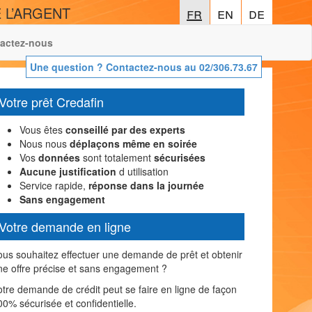
 L’ARGENT
fr
fr
en
en
de
de
actez-nous
Une question ? Contactez-nous au 02/306.73.67
Votre prêt Credafin
Vous êtes
conseillé par des experts
Nous nous
déplaçons même en soirée
Vos
données
sont totalement
sécurisées
Aucune justification
d utilisation
Service rapide,
réponse dans la journée
Sans engagement
Votre demande en ligne
ous souhaitez effectuer une demande de prêt et obtenir
ne offre précise et sans engagement ?
otre demande de crédit peut se faire en ligne de façon
00% sécurisée et confidentielle.