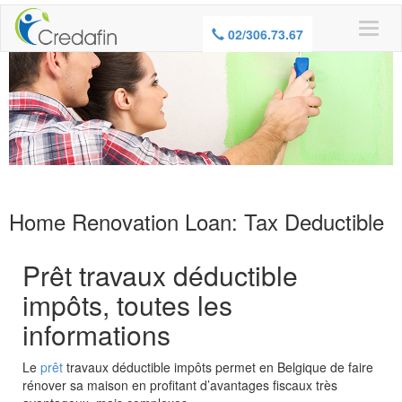
WARNING, BORROWING MONEY ALSO
02/306.73.67
COSTS MONEY
Home Renovation Loan: Tax Deductible
Prêt travaux déductible
impôts, toutes les
informations
Le
prêt
travaux déductible impôts permet en Belgique de faire
rénover sa maison en profitant d’avantages fiscaux très