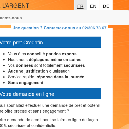
 L’ARGENT
fr
fr
en
en
de
de
actez-nous
Une question ? Contactez-nous au 02/306.73.67
Votre prêt Credafin
Vous êtes
conseillé par des experts
Nous nous
déplaçons même en soirée
Vos
données
sont totalement
sécurisées
Aucune justification
d utilisation
Service rapide,
réponse dans la journée
Sans engagement
Votre demande en ligne
ous souhaitez effectuer une demande de prêt et obtenir
ne offre précise et sans engagement ?
otre demande de crédit peut se faire en ligne de façon
00% sécurisée et confidentielle.