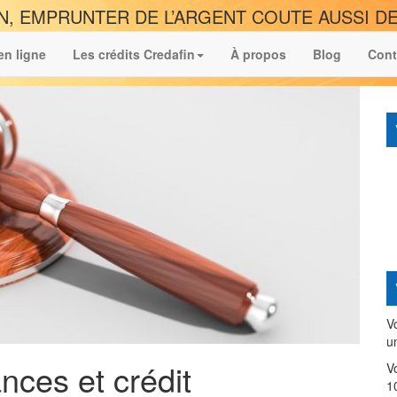
N, EMPRUNTER DE L’ARGENT COUTE AUSSI DE
en ligne
Les crédits Credafin
À propos
Blog
Cont
V
u
nces et crédit
V
1