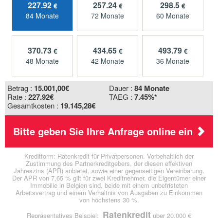
227.92
257.24
298.5
€
€
€
84 Monate
72 Monate
60 Monate
370.73
434.65
493.79
€
€
€
48 Monate
42 Monate
36 Monate
Betrag :
15.001,00
€
Dauer :
84 Monate
Rate :
227.92€
TAEG :
7.45%*
Gesamtkosten :
19.145,28€
Bitte geben Sie Ihre Anfrage online ein
Kreditform: Ratenkredit für Privatpersonen. Vorbehaltlich der
Zustimmung des Partnerkreditgebers, der diesen effektiven
Jahreszins (APR) anbietet, sowie einer gegenseitigen Vereinbarung.
Der APR von 7,65 % gilt für zwei Kreditnehmer, die Eigentümer einer
Immobilie in Belgien sind, beide mit einem unbefristeten
Arbeitsvertrag und einem Verhältnis von Ausgaben zu Einkommen
von höchstens 30 %.
Ratenkredit
Repräsentatives Beispiel:
über 20.000 €