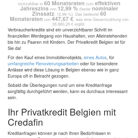
60 Monatsraten
effektiven
rückzahlbar in
zum
Jahreszins
12,99 %
nominaler
von
(fester
Zinssatz
60
: 12,99 %). Das bedeutet
Monatsraten
447,67 €
von
, was eine Gesamtzahlung von
26.860,20 € ergibt.
Verbraucherkredite sind ein unverzichtbarer Schritt im
finanziellen Werdegang von Haushalten, von Alleinstehenden
bis hin zu Paaren mit Kindern. Der Privatkredit Belgien ist für
Sie da!
Für den Kauf eines Immobilienobjekts,
eines Autos
, für
umfangreiche Renovierungsarbeiten
oder für besondere
Anlässe wird diese Lösung in Belgien ebenso wie in ganz
Europa oft in Betracht gezogen.
Sobald die Überlegungen rund um eine Kreditanfrage
sorgfältig durchgeführt werden, kann es durchaus interessant
sein.
Ihr Privatkredit Belgien mit
Credafin
Kreditanfragen können je nach Ihren Bedürfnissen in