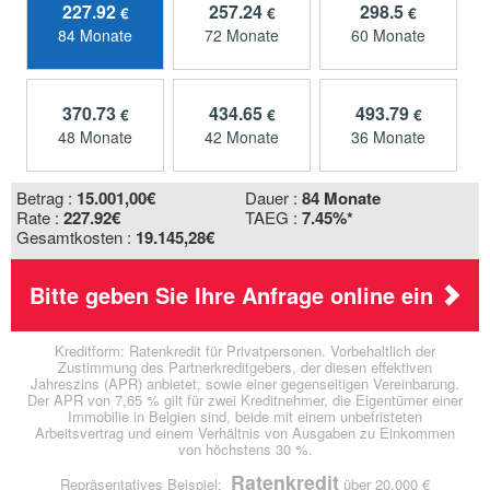
227.92
257.24
298.5
€
€
€
84 Monate
72 Monate
60 Monate
370.73
434.65
493.79
€
€
€
48 Monate
42 Monate
36 Monate
Betrag :
15.001,00
€
Dauer :
84 Monate
Rate :
227.92€
TAEG :
7.45%*
Gesamtkosten :
19.145,28€
Bitte geben Sie Ihre Anfrage online ein
Kreditform: Ratenkredit für Privatpersonen. Vorbehaltlich der
Zustimmung des Partnerkreditgebers, der diesen effektiven
Jahreszins (APR) anbietet, sowie einer gegenseitigen Vereinbarung.
Der APR von 7,65 % gilt für zwei Kreditnehmer, die Eigentümer einer
Immobilie in Belgien sind, beide mit einem unbefristeten
Arbeitsvertrag und einem Verhältnis von Ausgaben zu Einkommen
von höchstens 30 %.
Ratenkredit
Repräsentatives Beispiel:
über 20.000 €