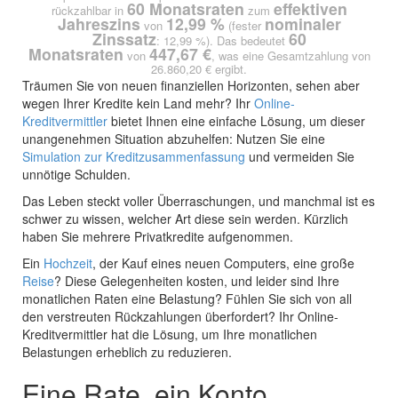
60 Monatsraten
effektiven
rückzahlbar in
zum
Jahreszins
12,99 %
nominaler
von
(fester
Zinssatz
60
: 12,99 %). Das bedeutet
Monatsraten
447,67 €
von
, was eine Gesamtzahlung von
26.860,20 € ergibt.
Träumen Sie von neuen finanziellen Horizonten, sehen aber
wegen Ihrer Kredite kein Land mehr? Ihr
Online-
Kreditvermittler
bietet Ihnen eine einfache Lösung, um dieser
unangenehmen Situation abzuhelfen: Nutzen Sie eine
Simulation zur Kreditzusammenfassung
und vermeiden Sie
unnötige Schulden.
Das Leben steckt voller Überraschungen, und manchmal ist es
schwer zu wissen, welcher Art diese sein werden. Kürzlich
haben Sie mehrere Privatkredite aufgenommen.
Ein
Hochzeit
, der Kauf eines neuen Computers, eine große
Reise
? Diese Gelegenheiten kosten, und leider sind Ihre
monatlichen Raten eine Belastung? Fühlen Sie sich von all
den verstreuten Rückzahlungen überfordert? Ihr Online-
Kreditvermittler hat die Lösung, um Ihre monatlichen
Belastungen erheblich zu reduzieren.
Eine Rate, ein Konto