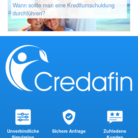
Wann sollte man eine Kreditumschuldung
durchführen?
Unverbindliche
Sichere Anfrage
Zufriedene
Simulation
Kunden