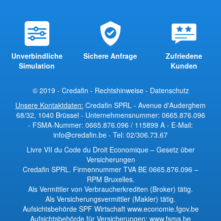
Unverbindliche
Sichere Anfrage
Zufriedene
Simulation
Kunden
© 2019 - Credafin -
Rechtshinweise
-
Datenschutz
Unsere Kontaktdaten:
Credafin SPRL - Avenue d'Auderghem
68/32, 1040 Brüssel - Unternehmensnummer: 0665.876.096
- FSMA-Nummer: 0665.876.096 / 115899 A - E-Mail:
info@credafin.be - Tel: 02/306.73.67
Livre VII du Code du Droit Economique
–
Gesetz über
Versicherungen
Credafin SPRL. Firmennummer TVA BE 0665.876.096 –
RPM Bruxelles.
Als Vermittler von Verbraucherkrediten (Broker) tätig.
Als Versicherungsvermittler (Makler) tätig.
Aufsichtsbehörde SPF Wirtschaft
www.economie.fgov.be
Aufsichtsbehörde für Versicherungen:
www.fsma.be